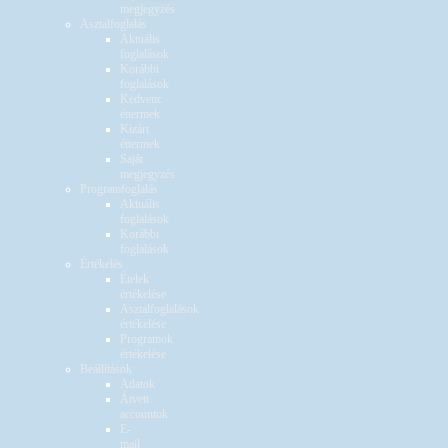
megjegyzés
Asztalfoglalás
Aktuális
foglalások
Korábbi
foglalások
Kedvenc
éttermek
Kizárt
éttermek
Saját
megjegyzés
Programfoglalás
Aktuális
foglalások
Korábbi
foglalások
Értékelés
Ételek
értékelése
Asztalfoglalások
értékelése
Programok
értékelése
Beállítások
Adatok
Átvett
accountok
E-
mail