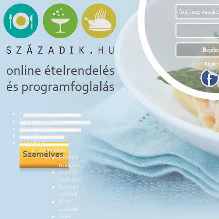
Elfelejt
Ételrendelés
Programfoglalás
Asztalfoglalás
Éttermek
Személyes
Ételrendelés
Aktuális
rendelések
Korábbi
rendelések
Kedvenc
szállítók
Kizárt
szállítók
Saját