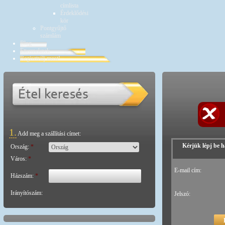
címlista
Érdeklődési
kör
Pontgyűjtő
számlám
Blog
Éttermeknek
Regisztrálj most!
1.
Add meg a szállítási címet:
Kérjük lépj be h
Ország:
*
Város:
*
E-mail cím:
Házszám:
*
Irányítószám:
Jelszó: