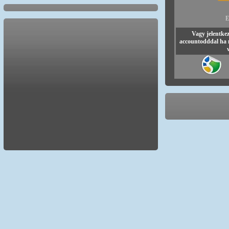
E
Vagy jelentke
accountodddal ha 