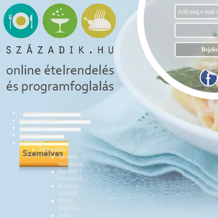
Elfelejt
Ételrendelés
Programfoglalás
Asztalfoglalás
Éttermek
Személyes
Ételrendelés
Aktuális
rendelések
Korábbi
rendelések
Kedvenc
szállítók
Kizárt
szállítók
Saját