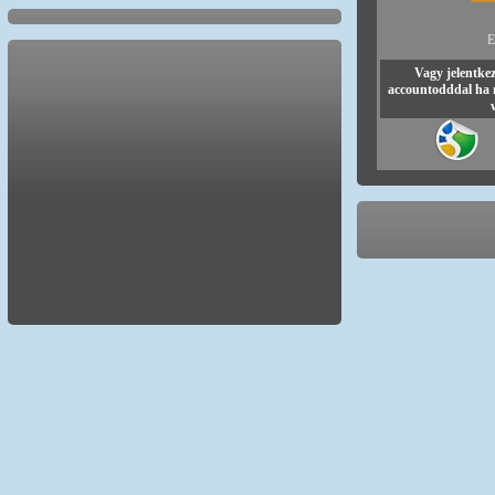
E
Vagy jelentke
accountodddal ha 