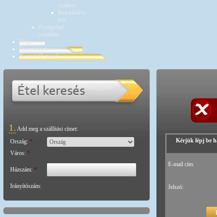
címlista
Érdeklődési
kör
Pontgyűjtő
számlám
Blog
Éttermeknek
Regisztrálj most!
1.
Add meg a szállítási címet:
Kérjük lépj be h
Ország:
*
Város:
*
E-mail cím:
Házszám:
*
Irányítószám:
Jelszó: