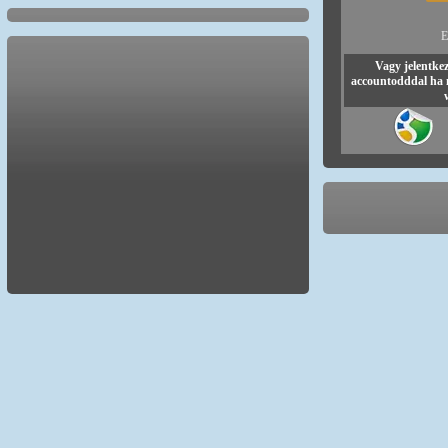
E
Vagy jelentke
accountodddal ha 