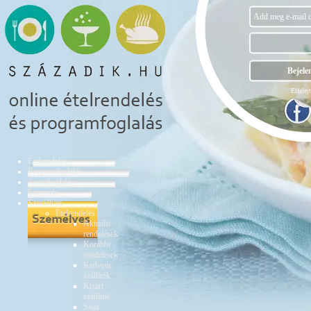
Elfelejt
Ételrendelés
Programfoglalás
Asztalfoglalás
Éttermek
Személyes
Ételrendelés
Aktuális
rendelések
Korábbi
rendelések
Kedvenc
szállítók
Kizárt
szállítók
Saját