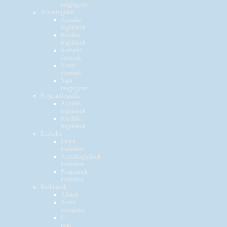
megjegyzés
Asztalfoglalás
Aktuális
foglalások
Korábbi
foglalások
Kedvenc
éttermek
Kizárt
éttermek
Saját
megjegyzés
Programfoglalás
Aktuális
foglalások
Korábbi
foglalások
Értékelés
Ételek
értékelése
Asztalfoglalások
értékelése
Programok
értékelése
Beállítások
Adatok
Átvett
accountok
E-
mail