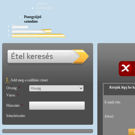
címlista
Érdeklődési
kör
Pontgyűjtő
számlám
Blog
Éttermeknek
Regisztrálj most!
1.
Add meg a szállítási címet:
Kérjük lépj be h
Ország:
*
Város:
*
E-mail cím:
Házszám:
*
Irányítószám:
Jelszó: