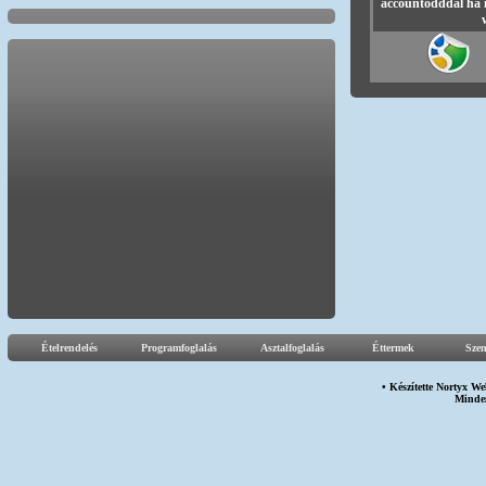
accountodddal ha 
Ételrendelés
Programfoglalás
Asztalfoglalás
Éttermek
Sze
• Készítette
Nortyx We
Minden