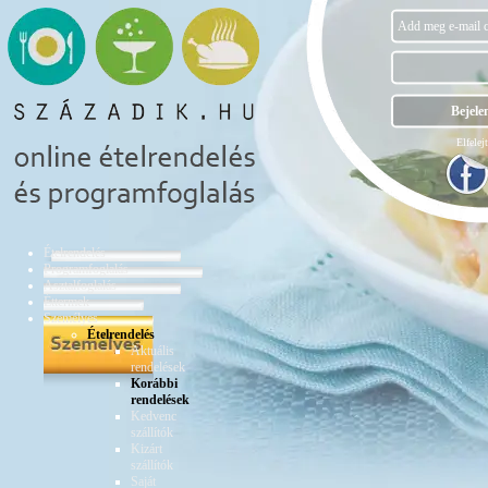
Elfelejt
Ételrendelés
Programfoglalás
Asztalfoglalás
Éttermek
Személyes
Ételrendelés
Aktuális
rendelések
Korábbi
rendelések
Kedvenc
szállítók
Kizárt
szállítók
Saját