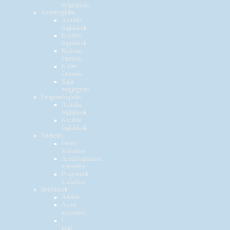
megjegyzés
Asztalfoglalás
Aktuális
foglalások
Korábbi
foglalások
Kedvenc
éttermek
Kizárt
éttermek
Saját
megjegyzés
Programfoglalás
Aktuális
foglalások
Korábbi
foglalások
Értékelés
Ételek
értékelése
Asztalfoglalások
értékelése
Programok
értékelése
Beállítások
Adatok
Átvett
accountok
E-
mail