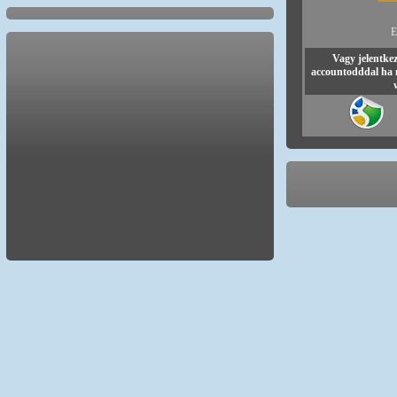
E
Vagy jelentke
accountodddal ha 