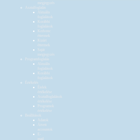
megjegyzés
Asztalfoglalás
Aktuális
foglalások
Korábbi
foglalások
Kedvenc
éttermek
Kizárt
éttermek
Saját
megjegyzés
Programfoglalás
Aktuális
foglalások
Korábbi
foglalások
Értékelés
Ételek
értékelése
Asztalfoglalások
értékelése
Programok
értékelése
Beállítások
Adatok
Átvett
accountok
E-
mail