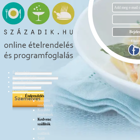
Elfelejt
Ételrendelés
Programfoglalás
Asztalfoglalás
Éttermek
Személyes
Ételrendelés
Aktuális
rendelések
Korábbi
rendelések
Kedvenc
szállítók
Kizárt
szállítók
Saját