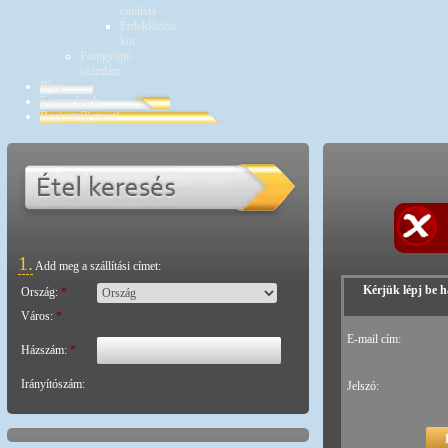
címlista
Érdeklődési
kör
Pontgyűjtő
számlám
Blog
Éttermeknek
Regisztrálj most!
1.
Add meg a szállítási címet:
Kérjük lépj be h
Ország:
*
Város:
*
E-mail cím:
Házszám:
*
Irányítószám:
Jelszó: