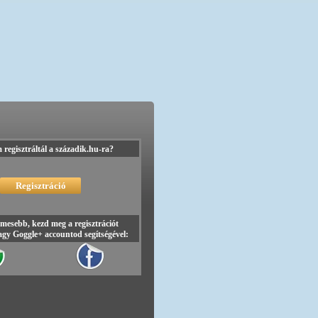
regisztráltál a századik.hu-ra?
mesebb, kezd meg a regisztrációt
gy Goggle+ accountod segítségével: