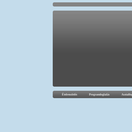
Ételrendelés
Programfoglalás
Asztalfo