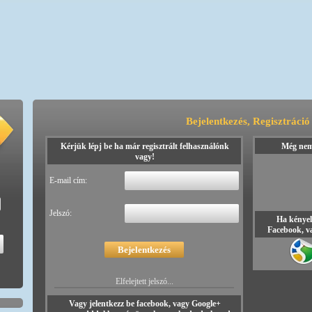
Bejelentkezés, Regisztráció
Kérjük lépj be ha már regisztrált felhasználónk
Még nem 
vagy!
E-mail cím:
Jelszó:
Ha kényel
Facebook, va
Elfelejtett jelszó...
Vagy jelentkezz be facebook, vagy Google+