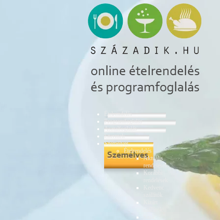
Ételrendelés
Programfoglalás
Asztalfoglalás
Éttermek
Személyes
Ételrendelés
Aktuális
rendelések
Korábbi
rendelések
Kedvenc
szállítók
Kizárt
szállítók
Saját