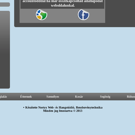
accountodddal ha már összekapcsoltad adatlapodat
weboldalunkal.
glalás
Éttermek
Személyes
Kosár
Segítség
Rólun
• Készítette
Nortyx Web-
és
Hangstúdió
,
Rendezvénytechnika
Minden jog fenntartva © 2013