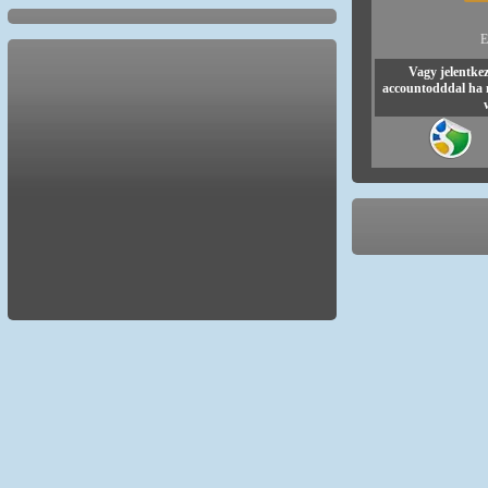
E
Vagy jelentke
accountodddal ha 