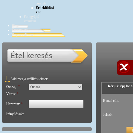
címlista
Érdeklődési
kör
Pontgyűjtő
számlám
Blog
Éttermeknek
Regisztrálj most!
1.
Add meg a szállítási címet:
Kérjük lépj be h
Ország:
*
Város:
*
E-mail cím:
Házszám:
*
Irányítószám:
Jelszó: