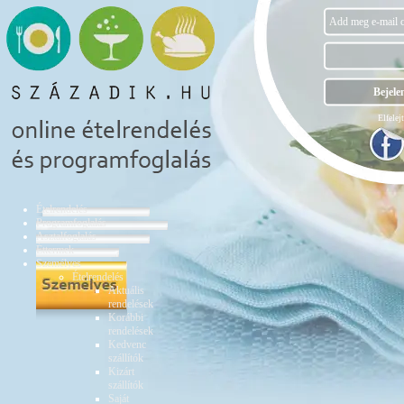
Elfelejt
Ételrendelés
Programfoglalás
Asztalfoglalás
Éttermek
Személyes
Ételrendelés
Aktuális
rendelések
Korábbi
rendelések
Kedvenc
szállítók
Kizárt
szállítók
Saját