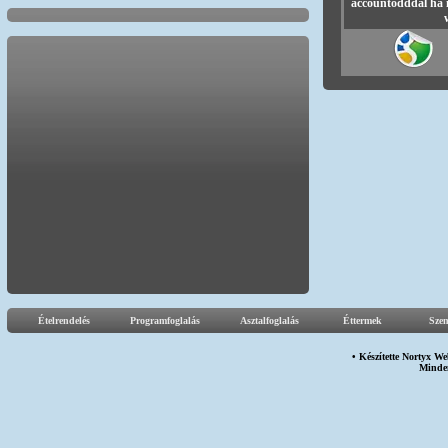
accountodddal ha 
Ételrendelés
Programfoglalás
Asztalfoglalás
Éttermek
Sze
• Készítette
Nortyx We
Minden