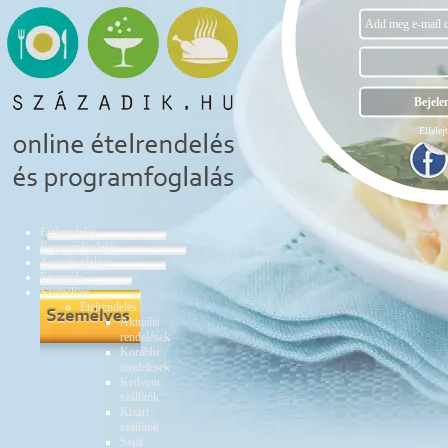
Elfelejt
Ételrendelés
Programfoglalás
Asztalfoglalás
Éttermek
Személyes
Ételrendelés
Aktuális
rendelések
Korábbi
rendelések
Kedvenc
szállítók
Kizárt
szállítók
Saját