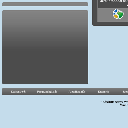
accountodddal ha 
Ételrendelés
Programfoglalás
Asztalfoglalás
Éttermek
Sze
• Készítette
Nortyx We
Minden