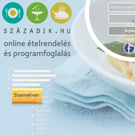
Elfelejt
Ételrendelés
Programfoglalás
Asztalfoglalás
Éttermek
Személyes
Ételrendelés
Aktuális
rendelések
Korábbi
rendelések
Kedvenc
szállítók
Kizárt
szállítók
Saját