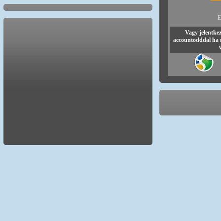
E
Vagy jelentke
accountodddal ha 