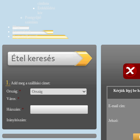
címlista
Érdeklődési
kör
Pontgyűjtő
számlám
Blog
Éttermeknek
Regisztrálj most!
1.
Add meg a szállítási címet:
Kérjük lépj be h
Ország:
*
Város:
*
E-mail cím:
Házszám:
*
Irányítószám:
Jelszó: