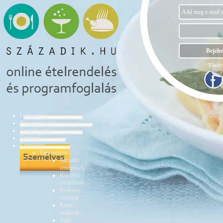
Elfelejt
Ételrendelés
Programfoglalás
Asztalfoglalás
Éttermek
Személyes
Ételrendelés
Aktuális
rendelések
Korábbi
rendelések
Kedvenc
szállítók
Kizárt
szállítók
Saját