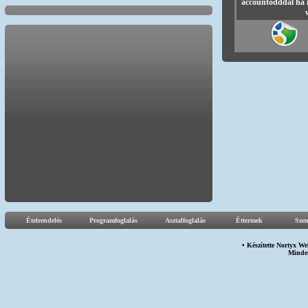
accountodddal ha 
Ételrendelés
Programfoglalás
Asztalfoglalás
Éttermek
Sze
• Készítette
Nortyx We
Minden