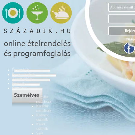
Elfelejt
Ételrendelés
Programfoglalás
Asztalfoglalás
Éttermek
Személyes
Ételrendelés
Aktuális
rendelések
Korábbi
rendelések
Kedvenc
szállítók
Kizárt
szállítók
Saját