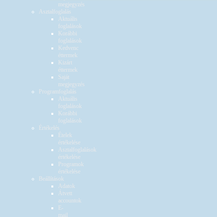
megjegyzés
Asztalfoglalás
Aktuális
foglalások
Korábbi
foglalások
Kedvenc
éttermek
Kizárt
éttermek
Saját
megjegyzés
Programfoglalás
Aktuális
foglalások
Korábbi
foglalások
Értékelés
Ételek
értékelése
Asztalfoglalások
értékelése
Programok
értékelése
Beállítások
Adatok
Átvett
accountok
E-
mail