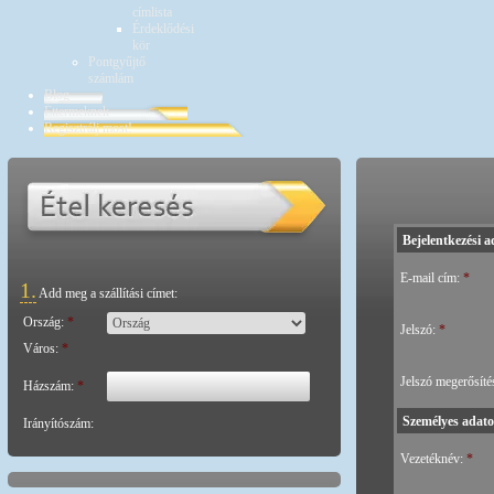
címlista
Érdeklődési
kör
Pontgyűjtő
számlám
Blog
Éttermeknek
Regisztrálj most!
Bejelentkezési a
E-mail cím:
*
1.
Add meg a szállítási címet:
Ország:
*
Jelszó:
*
Város:
*
Jelszó megerősíté
Házszám:
*
Személyes adato
Irányítószám:
Vezetéknév:
*