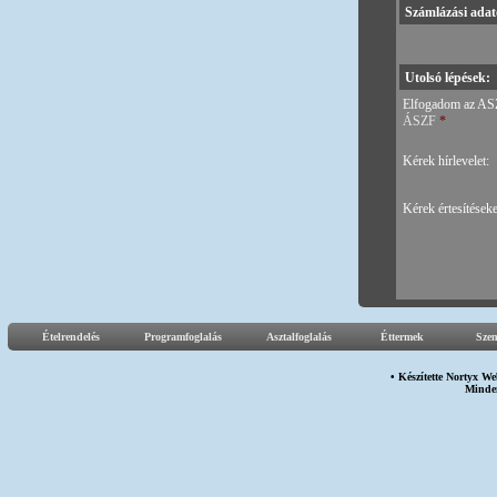
Számlázási adato
Utolsó lépések:
Elfogadom az AS
ÁSZF
*
Kérek hírlevelet:
Kérek értesítéseke
Ételrendelés
Programfoglalás
Asztalfoglalás
Éttermek
Sze
• Készítette
Nortyx We
Minden