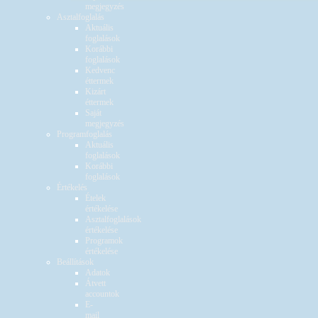
megjegyzés
Asztalfoglalás
Aktuális
foglalások
Korábbi
foglalások
Kedvenc
éttermek
Kizárt
éttermek
Saját
megjegyzés
Programfoglalás
Aktuális
foglalások
Korábbi
foglalások
Értékelés
Ételek
értékelése
Asztalfoglalások
értékelése
Programok
értékelése
Beállítások
Adatok
Átvett
accountok
E-
mail