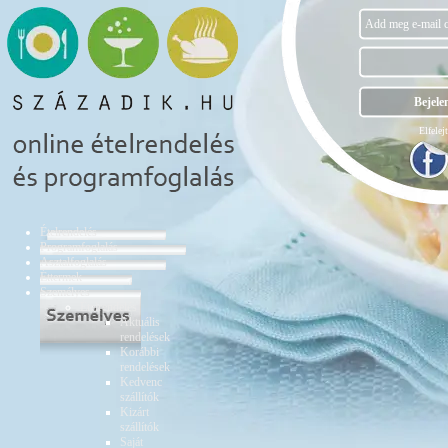
Elfelejt
Ételrendelés
Programfoglalás
Asztalfoglalás
Éttermek
Személyes
Ételrendelés
Aktuális
rendelések
Korábbi
rendelések
Kedvenc
szállítók
Kizárt
szállítók
Saját