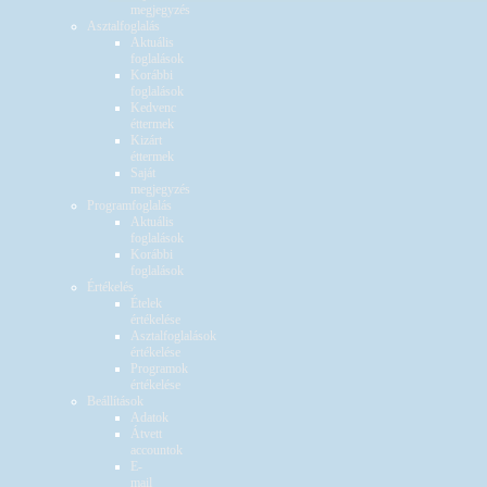
megjegyzés
Asztalfoglalás
Aktuális
foglalások
Korábbi
foglalások
Kedvenc
éttermek
Kizárt
éttermek
Saját
megjegyzés
Programfoglalás
Aktuális
foglalások
Korábbi
foglalások
Értékelés
Ételek
értékelése
Asztalfoglalások
értékelése
Programok
értékelése
Beállítások
Adatok
Átvett
accountok
E-
mail