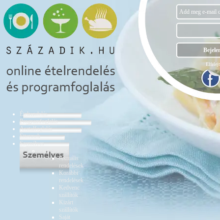
Elfelejt
Ételrendelés
Programfoglalás
Asztalfoglalás
Éttermek
Személyes
Ételrendelés
Aktuális
rendelések
Korábbi
rendelések
Kedvenc
szállítók
Kizárt
szállítók
Saját