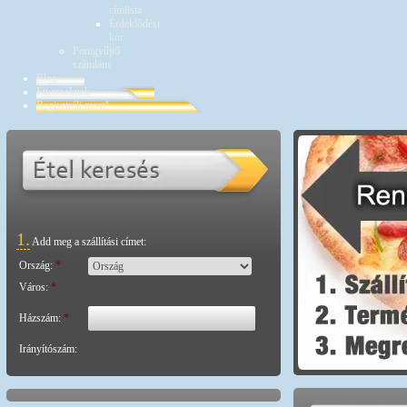
címlista
Érdeklődési
kör
Pontgyűjtő
számlám
Blog
Éttermeknek
Regisztrálj most!
1.
Add meg a szállítási címet:
Ország:
*
Város:
*
Házszám:
*
Irányítószám: