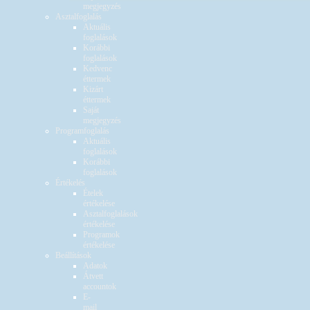
megjegyzés
Asztalfoglalás
Aktuális
foglalások
Korábbi
foglalások
Kedvenc
éttermek
Kizárt
éttermek
Saját
megjegyzés
Programfoglalás
Aktuális
foglalások
Korábbi
foglalások
Értékelés
Ételek
értékelése
Asztalfoglalások
értékelése
Programok
értékelése
Beállítások
Adatok
Átvett
accountok
E-
mail