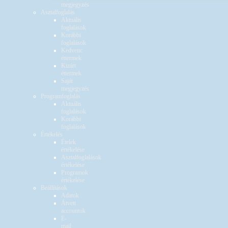
megjegyzés
Asztalfoglalás
Aktuális
foglalások
Korábbi
foglalások
Kedvenc
éttermek
Kizárt
éttermek
Saját
megjegyzés
Programfoglalás
Aktuális
foglalások
Korábbi
foglalások
Értékelés
Ételek
értékelése
Asztalfoglalások
értékelése
Programok
értékelése
Beállítások
Adatok
Átvett
accountok
E-
mail