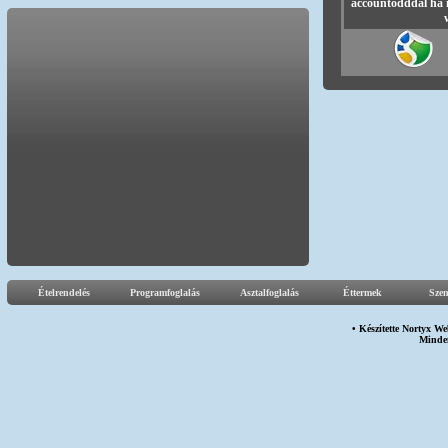
accountodddal ha 
Ételrendelés
Programfoglalás
Asztalfoglalás
Éttermek
Sze
• Készítette
Nortyx We
Minden