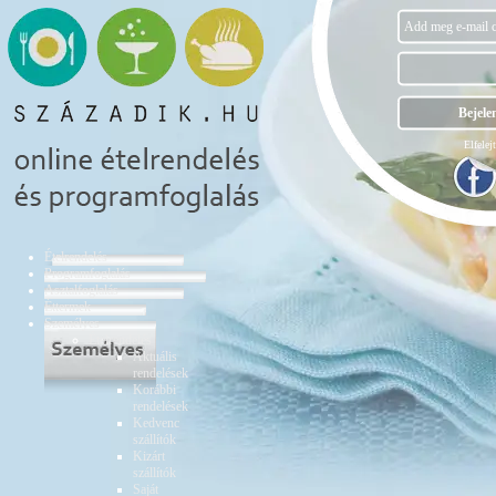
Elfelejt
Ételrendelés
Programfoglalás
Asztalfoglalás
Éttermek
Személyes
Ételrendelés
Aktuális
rendelések
Korábbi
rendelések
Kedvenc
szállítók
Kizárt
szállítók
Saját