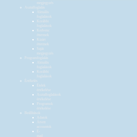
megjegyzés
Asztalfoglalás
Aktuális
foglalások
Korábbi
foglalások
Kedvenc
éttermek
Kizárt
éttermek
Saját
megjegyzés
Programfoglalás
Aktuális
foglalások
Korábbi
foglalások
Értékelés
Ételek
értékelése
Asztalfoglalások
értékelése
Programok
értékelése
Beállítások
Adatok
Átvett
accountok
E-
mail