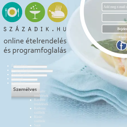
Elfelejt
Ételrendelés
Programfoglalás
Asztalfoglalás
Éttermek
Személyes
Ételrendelés
Aktuális
rendelések
Korábbi
rendelések
Kedvenc
szállítók
Kizárt
szállítók
Saját