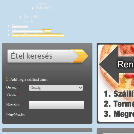
címlista
Érdeklődési
kör
Pontgyűjtő
számlám
Blog
Éttermeknek
Regisztrálj most!
1.
Add meg a szállítási címet:
Ország:
*
Város:
*
Házszám:
*
Irányítószám: