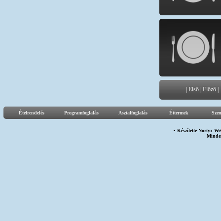
|
Első
|
Előző
|
Ételrendelés
Programfoglalás
Asztalfoglalás
Éttermek
Sze
• Készítette
Nortyx We
Minden