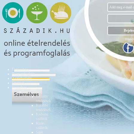
Elfelejt
Ételrendelés
Programfoglalás
Asztalfoglalás
Éttermek
Személyes
Ételrendelés
Aktuális
rendelések
Korábbi
rendelések
Kedvenc
szállítók
Kizárt
szállítók
Saját