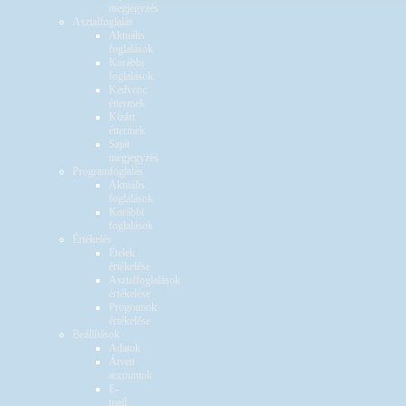
megjegyzés
Asztalfoglalás
Aktuális
foglalások
Korábbi
foglalások
Kedvenc
éttermek
Kizárt
éttermek
Saját
megjegyzés
Programfoglalás
Aktuális
foglalások
Korábbi
foglalások
Értékelés
Ételek
értékelése
Asztalfoglalások
értékelése
Programok
értékelése
Beállítások
Adatok
Átvett
accountok
E-
mail