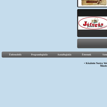
Ételrendelés
Programfoglalás
Asztalfoglalás
Éttermek
Sze
• Készítette
Nortyx We
Minden