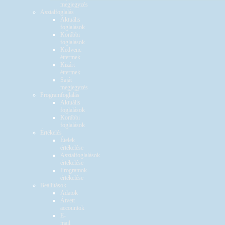
megjegyzés
Asztalfoglalás
Aktuális
foglalások
Korábbi
foglalások
Kedvenc
éttermek
Kizárt
éttermek
Saját
megjegyzés
Programfoglalás
Aktuális
foglalások
Korábbi
foglalások
Értékelés
Ételek
értékelése
Asztalfoglalások
értékelése
Programok
értékelése
Beállítások
Adatok
Átvett
accountok
E-
mail