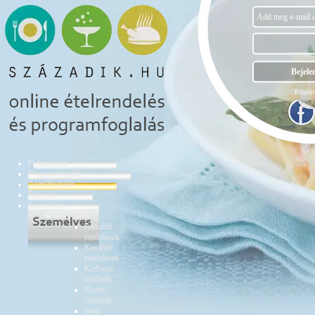
Elfelejt
Ételrendelés
Programfoglalás
Asztalfoglalás
Éttermek
Személyes
Ételrendelés
Aktuális
rendelések
Korábbi
rendelések
Kedvenc
szállítók
Kizárt
szállítók
Saját