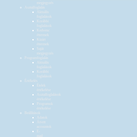
megjegyzés
Asztalfoglalás
Aktuális
foglalások
Korábbi
foglalások
Kedvenc
éttermek
Kizárt
éttermek
Saját
megjegyzés
Programfoglalás
Aktuális
foglalások
Korábbi
foglalások
Értékelés
Ételek
értékelése
Asztalfoglalások
értékelése
Programok
értékelése
Beállítások
Adatok
Átvett
accountok
E-
mail