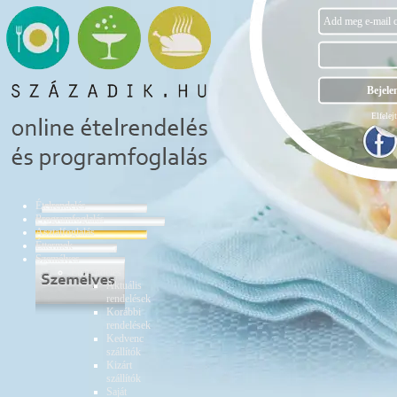
Elfelejt
Ételrendelés
Programfoglalás
Asztalfoglalás
Éttermek
Személyes
Ételrendelés
Aktuális
rendelések
Korábbi
rendelések
Kedvenc
szállítók
Kizárt
szállítók
Saját