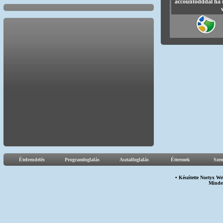
accountodddal ha 
Ételrendelés
Programfoglalás
Asztalfoglalás
Éttermek
Sze
• Készítette
Nortyx We
Minden