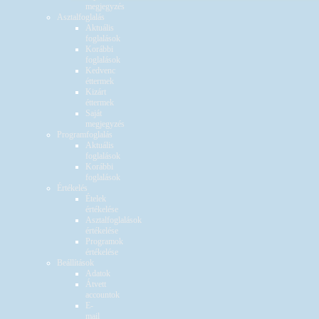
megjegyzés
Asztalfoglalás
Aktuális
foglalások
Korábbi
foglalások
Kedvenc
éttermek
Kizárt
éttermek
Saját
megjegyzés
Programfoglalás
Aktuális
foglalások
Korábbi
foglalások
Értékelés
Ételek
értékelése
Asztalfoglalások
értékelése
Programok
értékelése
Beállítások
Adatok
Átvett
accountok
E-
mail