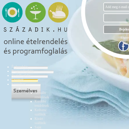
Elfelejt
Ételrendelés
Programfoglalás
Asztalfoglalás
Éttermek
Személyes
Ételrendelés
Aktuális
rendelések
Korábbi
rendelések
Kedvenc
szállítók
Kizárt
szállítók
Saját