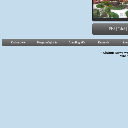
|
Első
|
Előző
|
Ételrendelés
Programfoglalás
Asztalfoglalás
Éttermek
Sze
• Készítette
Nortyx We
Minden