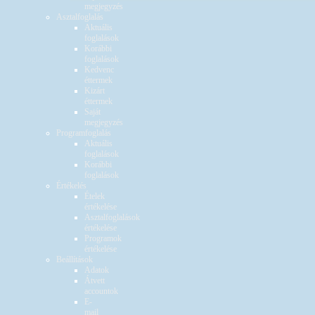
megjegyzés
Asztalfoglalás
Aktuális
foglalások
Korábbi
foglalások
Kedvenc
éttermek
Kizárt
éttermek
Saját
megjegyzés
Programfoglalás
Aktuális
foglalások
Korábbi
foglalások
Értékelés
Ételek
értékelése
Asztalfoglalások
értékelése
Programok
értékelése
Beállítások
Adatok
Átvett
accountok
E-
mail