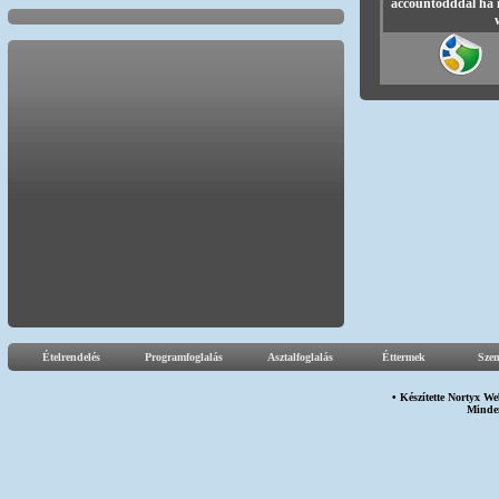
accountodddal ha 
Ételrendelés
Programfoglalás
Asztalfoglalás
Éttermek
Sze
• Készítette
Nortyx We
Minden