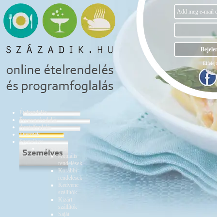
Elfelejt
Ételrendelés
Programfoglalás
Asztalfoglalás
Éttermek
Személyes
Ételrendelés
Aktuális
rendelések
Korábbi
rendelések
Kedvenc
szállítók
Kizárt
szállítók
Saját