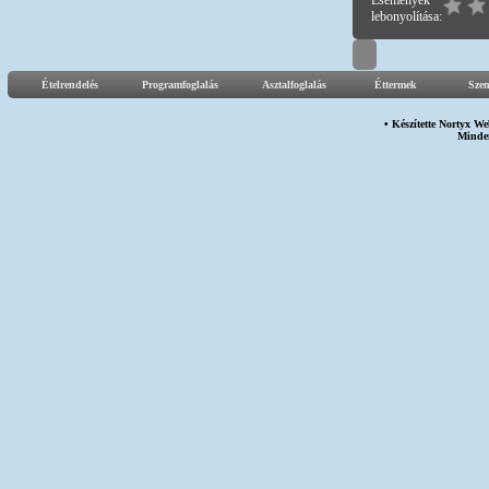
Események
lebonyolítása:
Ételrendelés
Programfoglalás
Asztalfoglalás
Éttermek
Sze
• Készítette
Nortyx We
Minden