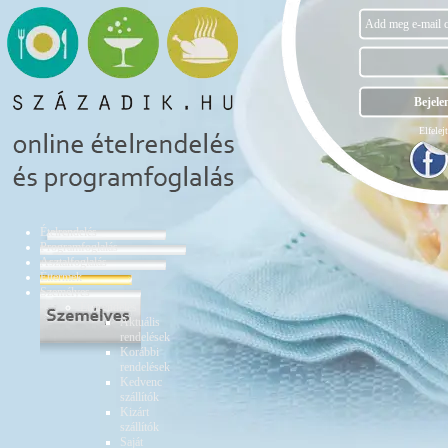
Elfelejt
Ételrendelés
Programfoglalás
Asztalfoglalás
Éttermek
Személyes
Ételrendelés
Aktuális
rendelések
Korábbi
rendelések
Kedvenc
szállítók
Kizárt
szállítók
Saját