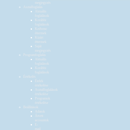
megjegyzés
Asztalfoglalás
Aktuális
foglalások
Korábbi
foglalások
Kedvenc
éttermek
Kizárt
éttermek
Saját
megjegyzés
Programfoglalás
Aktuális
foglalások
Korábbi
foglalások
Értékelés
Ételek
értékelése
Asztalfoglalások
értékelése
Programok
értékelése
Beállítások
Adatok
Átvett
accountok
E-
mail