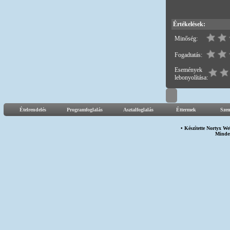
Értékelések:
Minőség:
Fogadtatás:
Események
lebonyolítása:
Ételrendelés
Programfoglalás
Asztalfoglalás
Éttermek
Sze
• Készítette
Nortyx We
Minden