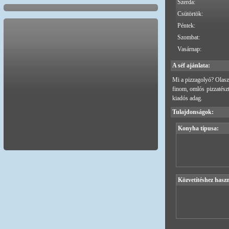
Szerda:
Csütörtök:
Péntek:
Szombat:
Vasárnap:
A séf ajánlata:
Mi a pizzagolyó? Olasz 
finom, omlós pizzatészt
kiadós adag.
Tulajdonságok:
Konyha típusa:
Közvetítéshez haszn