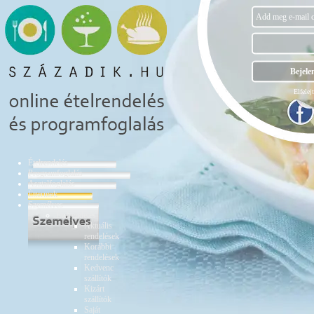
Elfelejt
Ételrendelés
Programfoglalás
Asztalfoglalás
Éttermek
Személyes
Ételrendelés
Aktuális
rendelések
Korábbi
rendelések
Kedvenc
szállítók
Kizárt
szállítók
Saját