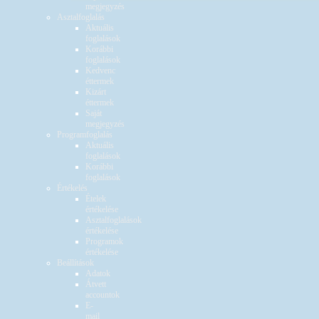
megjegyzés
Asztalfoglalás
Aktuális
foglalások
Korábbi
foglalások
Kedvenc
éttermek
Kizárt
éttermek
Saját
megjegyzés
Programfoglalás
Aktuális
foglalások
Korábbi
foglalások
Értékelés
Ételek
értékelése
Asztalfoglalások
értékelése
Programok
értékelése
Beállítások
Adatok
Átvett
accountok
E-
mail