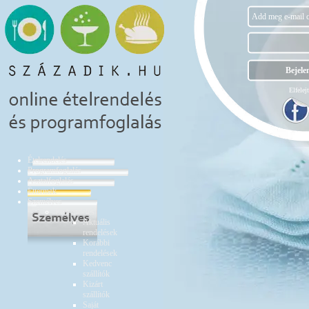
Elfelejt
Ételrendelés
Programfoglalás
Asztalfoglalás
Éttermek
Személyes
Ételrendelés
Aktuális
rendelések
Korábbi
rendelések
Kedvenc
szállítók
Kizárt
szállítók
Saját