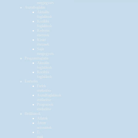
megjegyzés
Asztalfoglalás
Aktuális
foglalások
Korábbi
foglalások
Kedvenc
éttermek
Kizárt
éttermek
Saját
megjegyzés
Programfoglalás
Aktuális
foglalások
Korábbi
foglalások
Értékelés
Ételek
értékelése
Asztalfoglalások
értékelése
Programok
értékelése
Beállítások
Adatok
Átvett
accountok
E-
mail