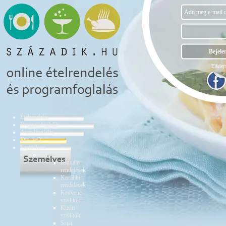
Elfelejt
Ételrendelés
Programfoglalás
Asztalfoglalás
Éttermek
Személyes
Ételrendelés
Aktuális
rendelések
Korábbi
rendelések
Kedvenc
szállítók
Kizárt
szállítók
Saját