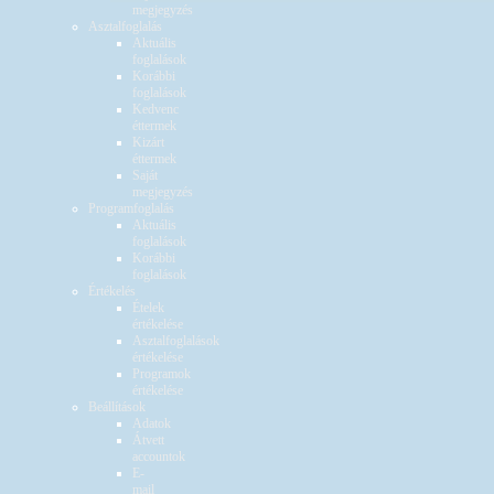
megjegyzés
Asztalfoglalás
Aktuális
foglalások
Korábbi
foglalások
Kedvenc
éttermek
Kizárt
éttermek
Saját
megjegyzés
Programfoglalás
Aktuális
foglalások
Korábbi
foglalások
Értékelés
Ételek
értékelése
Asztalfoglalások
értékelése
Programok
értékelése
Beállítások
Adatok
Átvett
accountok
E-
mail