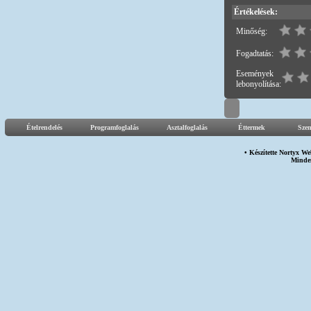
Értékelések:
Minőség:
Fogadtatás:
Események
lebonyolítása:
Ételrendelés
Programfoglalás
Asztalfoglalás
Éttermek
Sze
• Készítette
Nortyx We
Minden