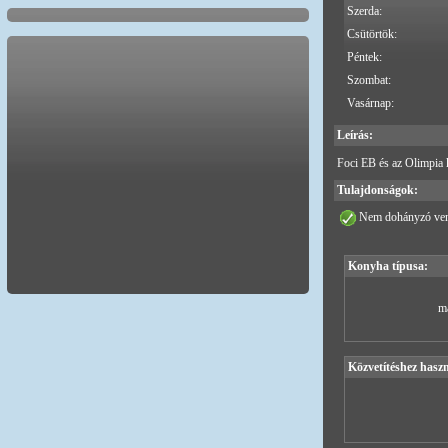
Szerda:
Csütörtök:
Péntek:
Szombat:
Vasárnap:
Leírás:
Foci EB és az Olimpia
Tulajdonságok:
Nem dohányzó ven
Konyha típusa:
m
Közvetítéshez haszn