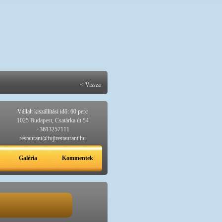
< Vissza
Vállalt kiszállítási idő: 60 perc
1025 Budapest, Csatárka út 54
+3613257111
restaurant@fujirestaurant.hu
Galéria
Kommentek