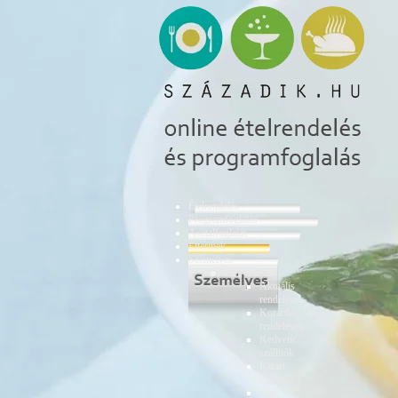
Ételrendelés
Programfoglalás
Asztalfoglalás
Éttermek
Személyes
Ételrendelés
Aktuális
rendelések
Korábbi
rendelések
Kedvenc
szállítók
Kizárt
szállítók
Saját