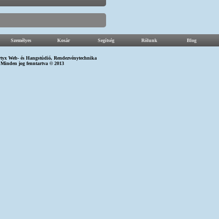
Személyes
Kosár
Segítség
Rólunk
Blog
tyx Web-
és
Hangstúdió
,
Rendezvénytechnika
Minden jog fenntartva © 2013