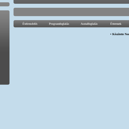
Ételrendelés
Programfoglalás
Asztalfoglalás
Éttermek
• Készítette
Nor