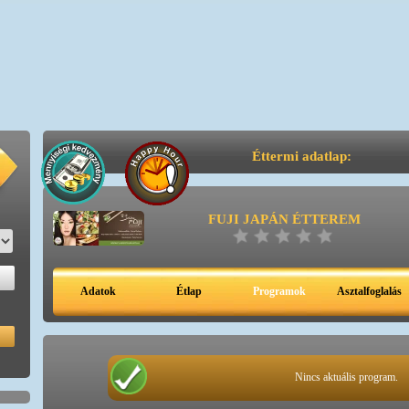
Éttermi adatlap:
FUJI JAPÁN ÉTTEREM
Adatok
Étlap
Programok
Asztalfoglalás
Nincs aktuális program.