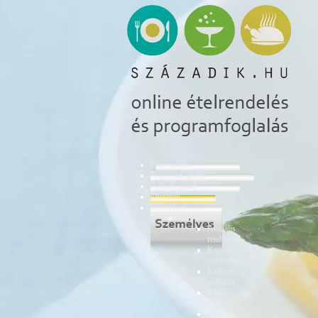
Ételrendelés
Programfoglalás
Asztalfoglalás
Éttermek
Személyes
Ételrendelés
Aktuális
rendelések
Korábbi
rendelések
Kedvenc
szállítók
Kizárt
szállítók
Saját