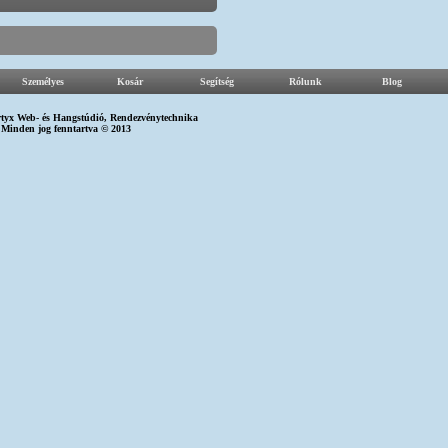
Személyes
Kosár
Segítség
Rólunk
Blog
tyx Web-
és
Hangstúdió
,
Rendezvénytechnika
Minden jog fenntartva © 2013