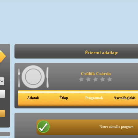
Éttermi adatlap:
Csülök Csárda
Adatok
Étlap
Programok
Asztalfoglalás
Nincs aktuális program.