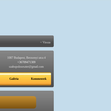
< Vissza
1087 Budapest, Berzsenyi utca 4
+36709471309
szabopoloseszter@gmail.com
Galéria
Kommentek