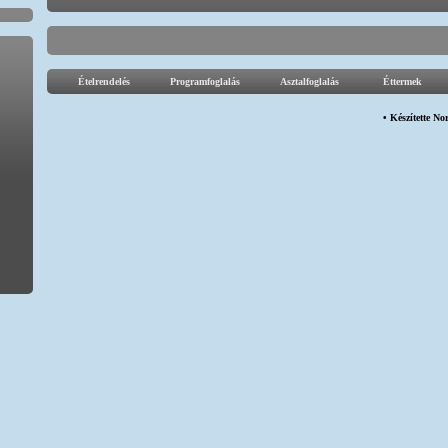
Ételrendelés
Programfoglalás
Asztalfoglalás
Éttermek
• Készítette
Nor