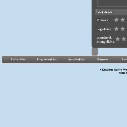
Értékelések:
Minőség:
Fogadtatás:
Események
lebonyolítása:
Ételrendelés
Programfoglalás
Asztalfoglalás
Éttermek
Sze
• Készítette
Nortyx We
Minden