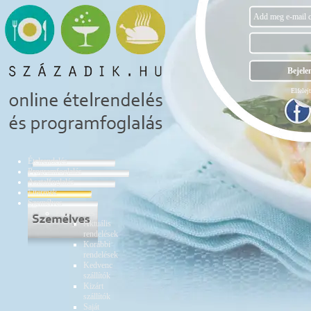
Elfelejt
Ételrendelés
Programfoglalás
Asztalfoglalás
Éttermek
Személyes
Ételrendelés
Aktuális
rendelések
Korábbi
rendelések
Kedvenc
szállítók
Kizárt
szállítók
Saját