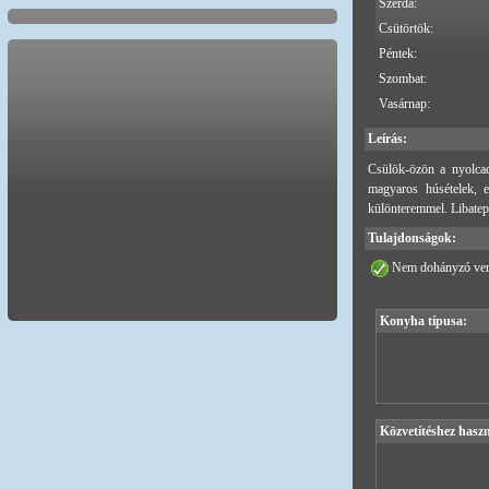
Szerda:
Csütörtök:
Péntek:
Szombat:
Vasárnap:
Leírás:
Csülök-özön a nyolcad
magyaros húsételek, e
különteremmel. Libatep
Tulajdonságok:
Nem dohányzó ven
Konyha típusa:
Közvetítéshez haszn