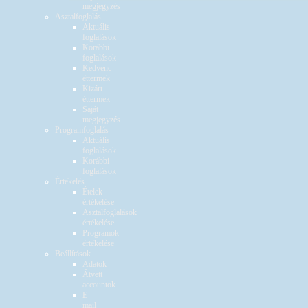
megjegyzés
Asztalfoglalás
Aktuális
foglalások
Korábbi
foglalások
Kedvenc
éttermek
Kizárt
éttermek
Saját
megjegyzés
Programfoglalás
Aktuális
foglalások
Korábbi
foglalások
Értékelés
Ételek
értékelése
Asztalfoglalások
értékelése
Programok
értékelése
Beállítások
Adatok
Átvett
accountok
E-
mail