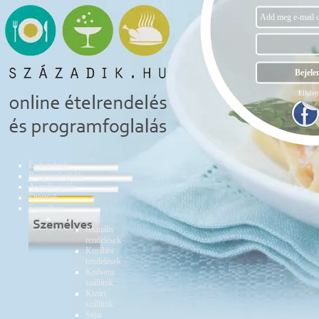
Elfelejt
Ételrendelés
Programfoglalás
Asztalfoglalás
Éttermek
Személyes
Ételrendelés
Aktuális
rendelések
Korábbi
rendelések
Kedvenc
szállítók
Kizárt
szállítók
Saját