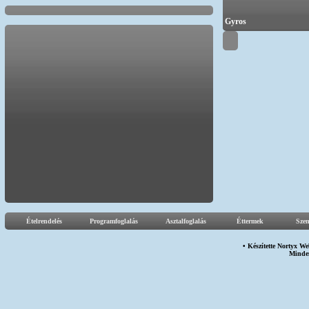
Gyros
Ételrendelés
Programfoglalás
Asztalfoglalás
Éttermek
Sze
• Készítette
Nortyx We
Minden