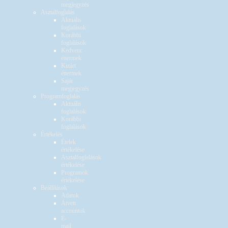
megjegyzés
Asztalfoglalás
Aktuális
foglalások
Korábbi
foglalások
Kedvenc
éttermek
Kizárt
éttermek
Saját
megjegyzés
Programfoglalás
Aktuális
foglalások
Korábbi
foglalások
Értékelés
Ételek
értékelése
Asztalfoglalások
értékelése
Programok
értékelése
Beállítások
Adatok
Átvett
accountok
E-
mail