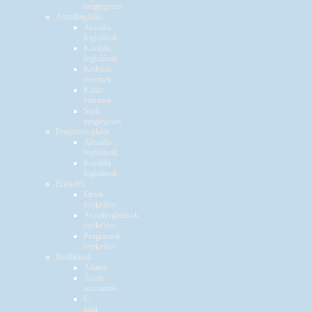
megjegyzés
Asztalfoglalás
Aktuális
foglalások
Korábbi
foglalások
Kedvenc
éttermek
Kizárt
éttermek
Saját
megjegyzés
Programfoglalás
Aktuális
foglalások
Korábbi
foglalások
Értékelés
Ételek
értékelése
Asztalfoglalások
értékelése
Programok
értékelése
Beállítások
Adatok
Átvett
accountok
E-
mail