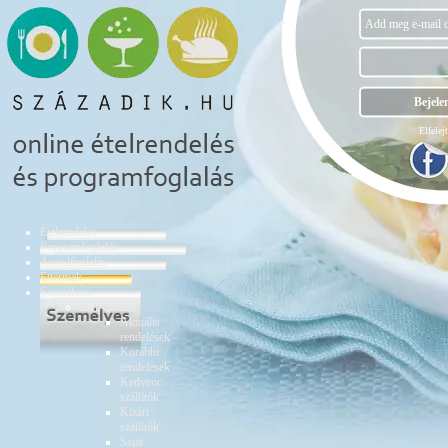
Elfelejt
Ételrendelés
Programfoglalás
Asztalfoglalás
Éttermek
Személyes
Ételrendelés
Aktuális
rendelések
Korábbi
rendelések
Kedvenc
szállítók
Kizárt
szállítók
Saját