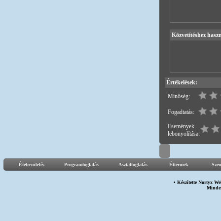
Közvetítéshez haszn
Értékelések:
Minőség:
Fogadtatás:
Események
lebonyolítása:
Ételrendelés
Programfoglalás
Asztalfoglalás
Éttermek
Sze
• Készítette
Nortyx We
Minden