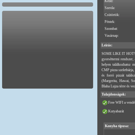
Kedd:
Szerda:
Csütörtök:
Péntek:
Szombat:
Vasárnap:
Leírás:
SOME LIKE IT HOT! - 
gyorséttermi rendszer,
helyen találkozhatsz 
CMP pizza szeletbárja, 
és forró pizzát talál
(Margerita, Hawai, So
Blaha Lujza térre és v
Tulajdonságok:
Free WIFI a vendé
Kutyabarát
Konyha típusa: