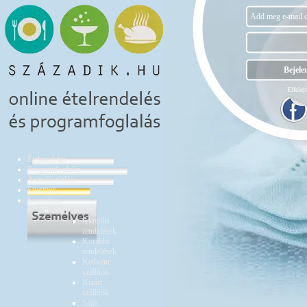
Elfelejt
Ételrendelés
Programfoglalás
Asztalfoglalás
Éttermek
Személyes
Ételrendelés
Aktuális
rendelések
Korábbi
rendelések
Kedvenc
szállítók
Kizárt
szállítók
Saját