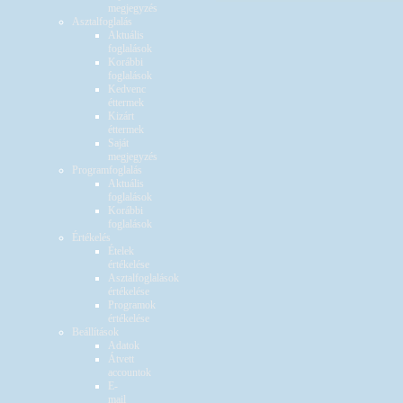
megjegyzés
Asztalfoglalás
Aktuális
foglalások
Korábbi
foglalások
Kedvenc
éttermek
Kizárt
éttermek
Saját
megjegyzés
Programfoglalás
Aktuális
foglalások
Korábbi
foglalások
Értékelés
Ételek
értékelése
Asztalfoglalások
értékelése
Programok
értékelése
Beállítások
Adatok
Átvett
accountok
E-
mail