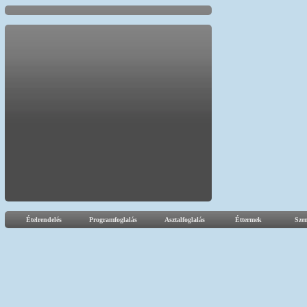
Ételrendelés
Programfoglalás
Asztalfoglalás
Éttermek
Sze