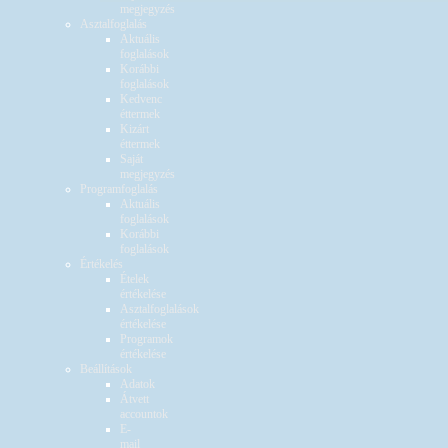
megjegyzés
Asztalfoglalás
Aktuális
foglalások
Korábbi
foglalások
Kedvenc
éttermek
Kizárt
éttermek
Saját
megjegyzés
Programfoglalás
Aktuális
foglalások
Korábbi
foglalások
Értékelés
Ételek
értékelése
Asztalfoglalások
értékelése
Programok
értékelése
Beállítások
Adatok
Átvett
accountok
E-
mail