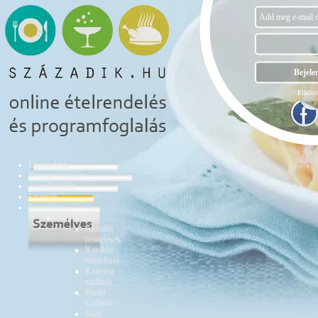
Elfelejt
Ételrendelés
Programfoglalás
Asztalfoglalás
Éttermek
Személyes
Ételrendelés
Aktuális
rendelések
Korábbi
rendelések
Kedvenc
szállítók
Kizárt
szállítók
Saját