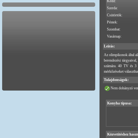
Kedd:
Szerda:
Csütörtök:
Péntek:
Szombat:
Vasárnap:
Leírás:
Az olimpikonok által al
berendezési tárgyaival,
számára. 40 TV és 3 ór
mérkőzéseket választha
Tulajdonságok:
Nem dohányzó ven
Konyha típusa:
Közvetítéshez haszn