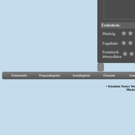
Értékelések:
Minőség:
Fogadtatás:
Események
lebonyolítása:
Ételrendelés
Programfoglalás
Asztalfoglalás
Éttermek
Sze
• Készítette
Nortyx We
Minden