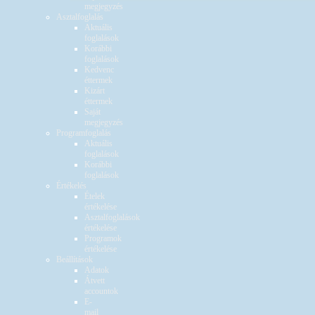
megjegyzés
Asztalfoglalás
Aktuális
foglalások
Korábbi
foglalások
Kedvenc
éttermek
Kizárt
éttermek
Saját
megjegyzés
Programfoglalás
Aktuális
foglalások
Korábbi
foglalások
Értékelés
Ételek
értékelése
Asztalfoglalások
értékelése
Programok
értékelése
Beállítások
Adatok
Átvett
accountok
E-
mail