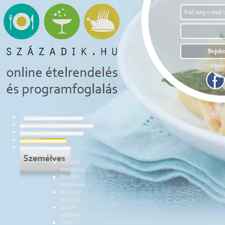
Elfelejt
Ételrendelés
Programfoglalás
Asztalfoglalás
Éttermek
Személyes
Ételrendelés
Aktuális
rendelések
Korábbi
rendelések
Kedvenc
szállítók
Kizárt
szállítók
Saját