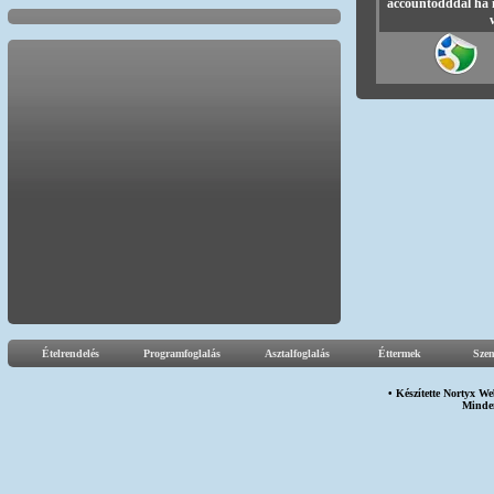
accountodddal ha 
Ételrendelés
Programfoglalás
Asztalfoglalás
Éttermek
Sze
• Készítette
Nortyx We
Minden