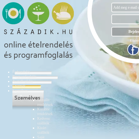
Elfelejt
Ételrendelés
Programfoglalás
Asztalfoglalás
Éttermek
Személyes
Ételrendelés
Aktuális
rendelések
Korábbi
rendelések
Kedvenc
szállítók
Kizárt
szállítók
Saját