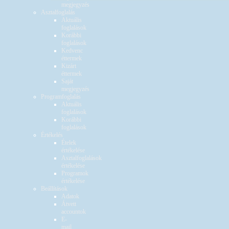
megjegyzés
Asztalfoglalás
Aktuális
foglalások
Korábbi
foglalások
Kedvenc
éttermek
Kizárt
éttermek
Saját
megjegyzés
Programfoglalás
Aktuális
foglalások
Korábbi
foglalások
Értékelés
Ételek
értékelése
Asztalfoglalások
értékelése
Programok
értékelése
Beállítások
Adatok
Átvett
accountok
E-
mail