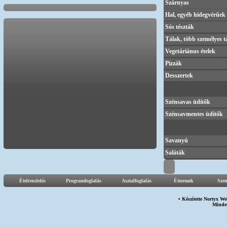
Szárnyas
Hal, egyéb hidegvérűek
Sós tészták
Tálak, több személyes t
Vegetáriánus ételek
Pizzák
Desszertek
Szénsavas üdítők
Szénsavmentes üdítők
Savanyú
Saláták
Ételrendelés
Programfoglalás
Asztalfoglalás
Éttermek
Sze
• Készítette
Nortyx We
Minden