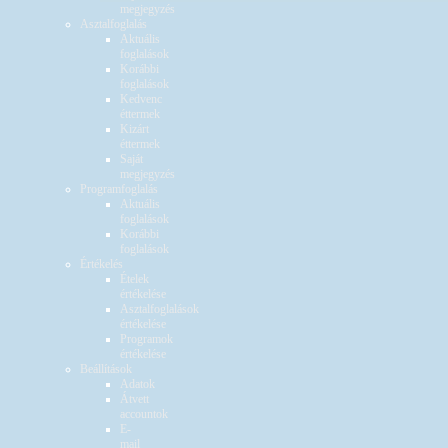
megjegyzés
Asztalfoglalás
Aktuális
foglalások
Korábbi
foglalások
Kedvenc
éttermek
Kizárt
éttermek
Saját
megjegyzés
Programfoglalás
Aktuális
foglalások
Korábbi
foglalások
Értékelés
Ételek
értékelése
Asztalfoglalások
értékelése
Programok
értékelése
Beállítások
Adatok
Átvett
accountok
E-
mail