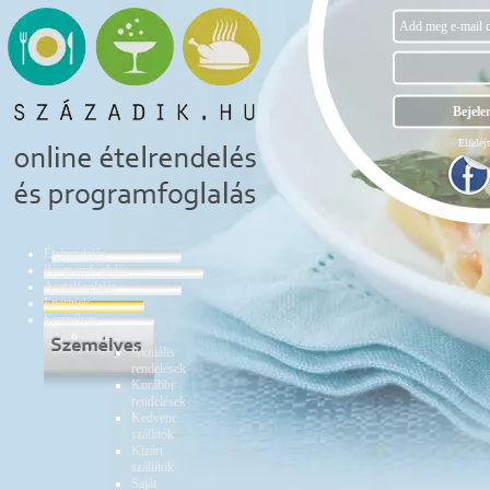
Elfelejt
Ételrendelés
Programfoglalás
Asztalfoglalás
Éttermek
Személyes
Ételrendelés
Aktuális
rendelések
Korábbi
rendelések
Kedvenc
szállítók
Kizárt
szállítók
Saját