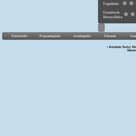
Fogadtatás:
Események
lebonyolítása:
Ételrendelés
Programfoglalás
Asztalfoglalás
Éttermek
Sze
• Készítette
Nortyx We
Minden