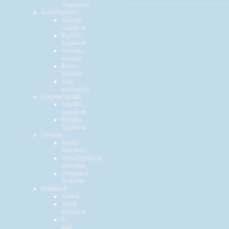
megjegyzés
Asztalfoglalás
Aktuális
foglalások
Korábbi
foglalások
Kedvenc
éttermek
Kizárt
éttermek
Saját
megjegyzés
Programfoglalás
Aktuális
foglalások
Korábbi
foglalások
Értékelés
Ételek
értékelése
Asztalfoglalások
értékelése
Programok
értékelése
Beállítások
Adatok
Átvett
accountok
E-
mail