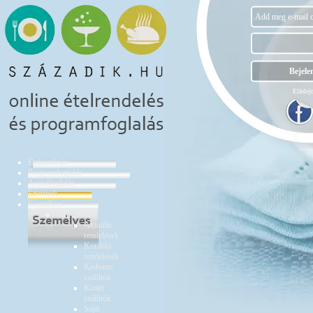
Elfelejt
Ételrendelés
Programfoglalás
Asztalfoglalás
Éttermek
Személyes
Ételrendelés
Aktuális
rendelések
Korábbi
rendelések
Kedvenc
szállítók
Kizárt
szállítók
Saját