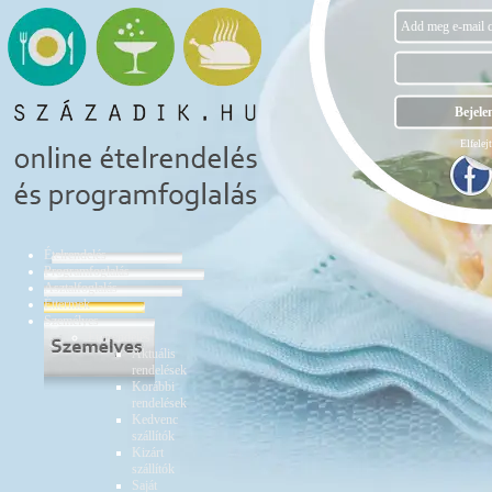
Elfelejt
Ételrendelés
Programfoglalás
Asztalfoglalás
Éttermek
Személyes
Ételrendelés
Aktuális
rendelések
Korábbi
rendelések
Kedvenc
szállítók
Kizárt
szállítók
Saját