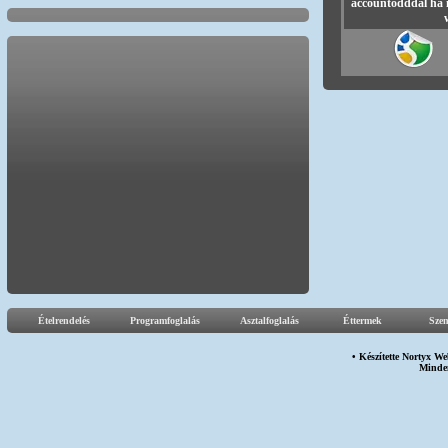
accountodddal ha 
Ételrendelés
Programfoglalás
Asztalfoglalás
Éttermek
Sze
• Készítette
Nortyx We
Minden