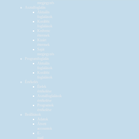
megjegyzés
Asztalfoglalás
Aktuális
foglalások
Korábbi
foglalások
Kedvenc
éttermek
Kizárt
éttermek
Saját
megjegyzés
Programfoglalás
Aktuális
foglalások
Korábbi
foglalások
Értékelés
Ételek
értékelése
Asztalfoglalások
értékelése
Programok
értékelése
Beállítások
Adatok
Átvett
accountok
E-
mail