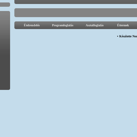
Ételrendelés
Programfoglalás
Asztalfoglalás
Éttermek
• Készítette
Nor