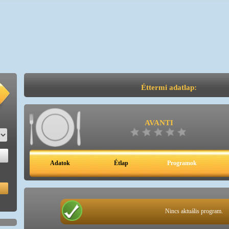
Éttermi adatlap:
AVANTI
Adatok
Étlap
Programok
Nincs aktuális program.