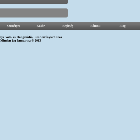
Személyes
Kosár
Segítség
Rólunk
Blog
tyx Web-
és
Hangstúdió
,
Rendezvénytechnika
Minden jog fenntartva © 2013