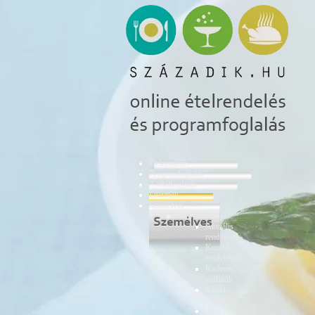
Ételrendelés
Programfoglalás
Asztalfoglalás
Éttermek
Személyes
Ételrendelés
Aktuális
rendelések
Korábbi
rendelések
Kedvenc
szállítók
Kizárt
szállítók
Saját