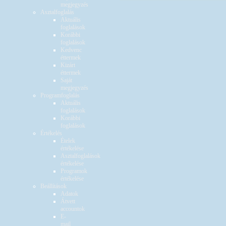
megjegyzés
Asztalfoglalás
Aktuális
foglalások
Korábbi
foglalások
Kedvenc
éttermek
Kizárt
éttermek
Saját
megjegyzés
Programfoglalás
Aktuális
foglalások
Korábbi
foglalások
Értékelés
Ételek
értékelése
Asztalfoglalások
értékelése
Programok
értékelése
Beállítások
Adatok
Átvett
accountok
E-
mail