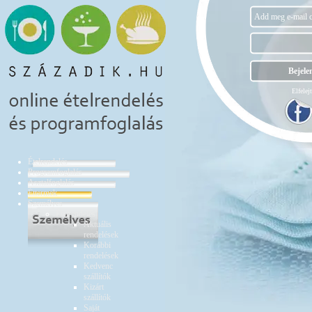
Elfelejt
Ételrendelés
Programfoglalás
Asztalfoglalás
Éttermek
Személyes
Ételrendelés
Aktuális
rendelések
Korábbi
rendelések
Kedvenc
szállítók
Kizárt
szállítók
Saját