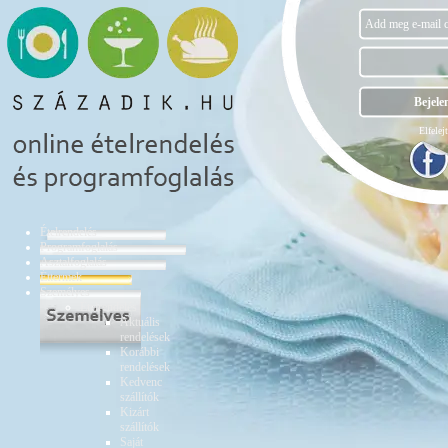
Elfelejt
Ételrendelés
Programfoglalás
Asztalfoglalás
Éttermek
Személyes
Ételrendelés
Aktuális
rendelések
Korábbi
rendelések
Kedvenc
szállítók
Kizárt
szállítók
Saját