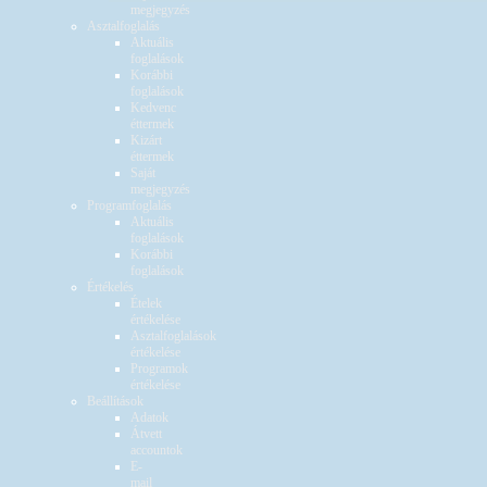
megjegyzés
Asztalfoglalás
Aktuális
foglalások
Korábbi
foglalások
Kedvenc
éttermek
Kizárt
éttermek
Saját
megjegyzés
Programfoglalás
Aktuális
foglalások
Korábbi
foglalások
Értékelés
Ételek
értékelése
Asztalfoglalások
értékelése
Programok
értékelése
Beállítások
Adatok
Átvett
accountok
E-
mail