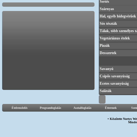
Sertés
Szárnyas
Hal, egyéb hidegvérűek
Sós tészták
Tálak, több személyes t
Vegetáriánus ételek
Pizzák
Desszertek
Savanyú
Csípős savanyúság
Ecetes savanyúság
Saláták
Ételrendelés
Programfoglalás
Asztalfoglalás
Éttermek
Sze
• Készítette
Nortyx We
Minden