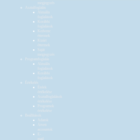
megjegyzés
Asztalfoglalás
Aktuális
foglalások
Korábbi
foglalások
Kedvenc
éttermek
Kizárt
éttermek
Saját
megjegyzés
Programfoglalás
Aktuális
foglalások
Korábbi
foglalások
Értékelés
Ételek
értékelése
Asztalfoglalások
értékelése
Programok
értékelése
Beállítások
Adatok
Átvett
accountok
E-
mail