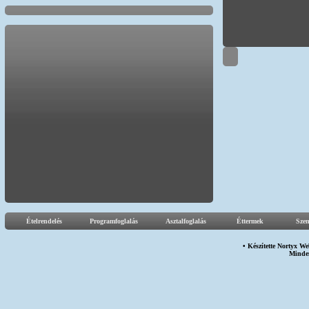
Ételrendelés
Programfoglalás
Asztalfoglalás
Éttermek
Sze
• Készítette
Nortyx We
Minden