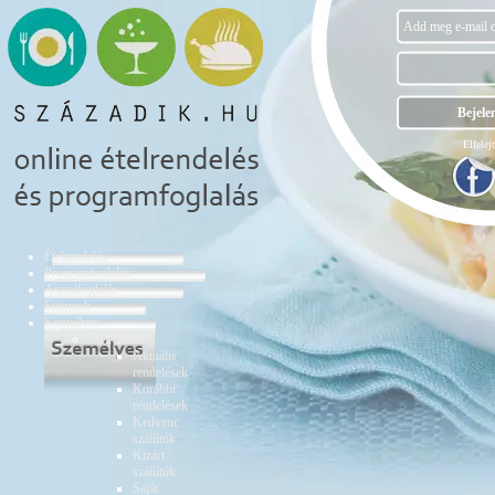
Elfelejt
Ételrendelés
Programfoglalás
Asztalfoglalás
Éttermek
Személyes
Ételrendelés
Aktuális
rendelések
Korábbi
rendelések
Kedvenc
szállítók
Kizárt
szállítók
Saját