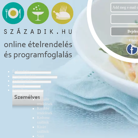
Elfelejt
Ételrendelés
Programfoglalás
Asztalfoglalás
Éttermek
Személyes
Ételrendelés
Aktuális
rendelések
Korábbi
rendelések
Kedvenc
szállítók
Kizárt
szállítók
Saját