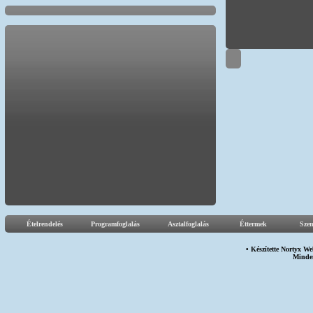
Ételrendelés
Programfoglalás
Asztalfoglalás
Éttermek
Sze
• Készítette
Nortyx We
Minden