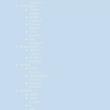
megjegyzés
Asztalfoglalás
Aktuális
foglalások
Korábbi
foglalások
Kedvenc
éttermek
Kizárt
éttermek
Saját
megjegyzés
Programfoglalás
Aktuális
foglalások
Korábbi
foglalások
Értékelés
Ételek
értékelése
Asztalfoglalások
értékelése
Programok
értékelése
Beállítások
Adatok
Átvett
accountok
E-
mail