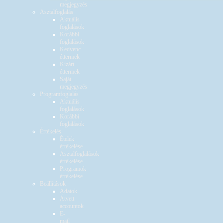
megjegyzés
Asztalfoglalás
Aktuális
foglalások
Korábbi
foglalások
Kedvenc
éttermek
Kizárt
éttermek
Saját
megjegyzés
Programfoglalás
Aktuális
foglalások
Korábbi
foglalások
Értékelés
Ételek
értékelése
Asztalfoglalások
értékelése
Programok
értékelése
Beállítások
Adatok
Átvett
accountok
E-
mail