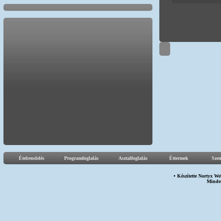
Ételrendelés
Programfoglalás
Asztalfoglalás
Éttermek
Sze
• Készítette
Nortyx We
Minden