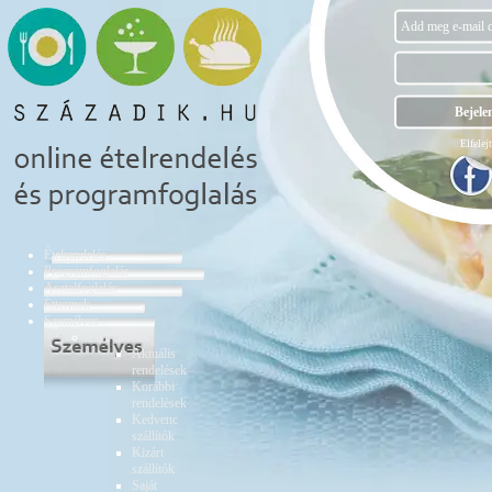
Elfelejt
Ételrendelés
Programfoglalás
Asztalfoglalás
Éttermek
Személyes
Ételrendelés
Aktuális
rendelések
Korábbi
rendelések
Kedvenc
szállítók
Kizárt
szállítók
Saját