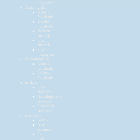
megjegyzés
Asztalfoglalás
Aktuális
foglalások
Korábbi
foglalások
Kedvenc
éttermek
Kizárt
éttermek
Saját
megjegyzés
Programfoglalás
Aktuális
foglalások
Korábbi
foglalások
Értékelés
Ételek
értékelése
Asztalfoglalások
értékelése
Programok
értékelése
Beállítások
Adatok
Átvett
accountok
E-
mail