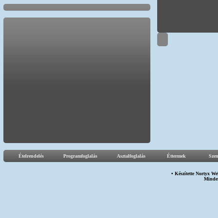
Ételrendelés
Programfoglalás
Asztalfoglalás
Éttermek
Sze
• Készítette
Nortyx We
Minden