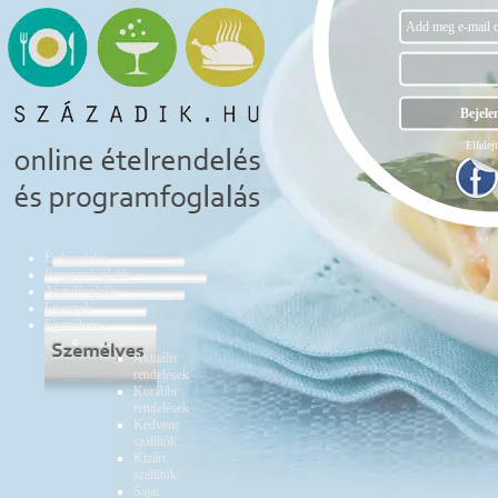
Elfelejt
Ételrendelés
Programfoglalás
Asztalfoglalás
Éttermek
Személyes
Ételrendelés
Aktuális
rendelések
Korábbi
rendelések
Kedvenc
szállítók
Kizárt
szállítók
Saját