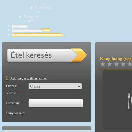
címlista
Érdeklődési
kör
Pontgyűjtő
számlám
Blog
Éttermeknek
Regisztrálj most!
Kang luang (veg
1.
Add meg a szállítási címet:
Ország:
*
Város:
*
Házszám:
*
Irányítószám: