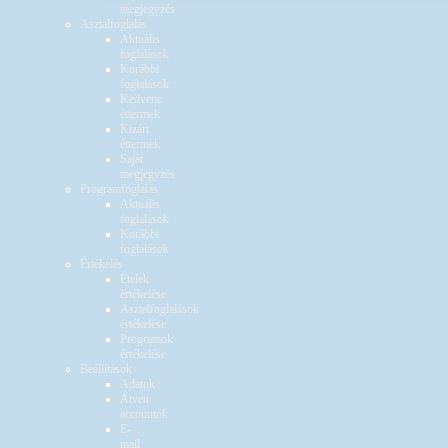
megjegyzés
Asztalfoglalás
Aktuális
foglalások
Korábbi
foglalások
Kedvenc
éttermek
Kizárt
éttermek
Saját
megjegyzés
Programfoglalás
Aktuális
foglalások
Korábbi
foglalások
Értékelés
Ételek
értékelése
Asztalfoglalások
értékelése
Programok
értékelése
Beállítások
Adatok
Átvett
accountok
E-
mail