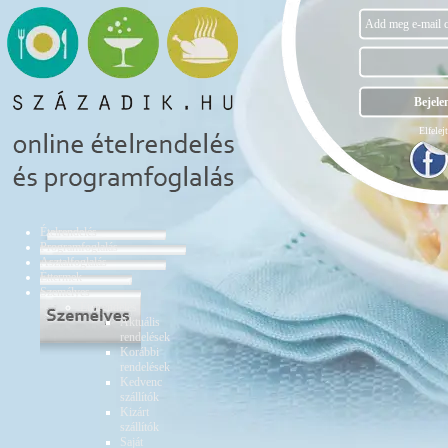
Elfelejt
Ételrendelés
Programfoglalás
Asztalfoglalás
Éttermek
Személyes
Ételrendelés
Aktuális
rendelések
Korábbi
rendelések
Kedvenc
szállítók
Kizárt
szállítók
Saját