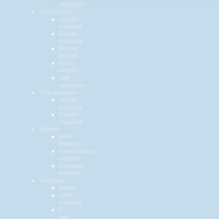
megjegyzés
Asztalfoglalás
Aktuális
foglalások
Korábbi
foglalások
Kedvenc
éttermek
Kizárt
éttermek
Saját
megjegyzés
Programfoglalás
Aktuális
foglalások
Korábbi
foglalások
Értékelés
Ételek
értékelése
Asztalfoglalások
értékelése
Programok
értékelése
Beállítások
Adatok
Átvett
accountok
E-
mail