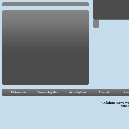
Ételrendelés
Programfoglalás
Asztalfoglalás
Éttermek
Sze
• Készítette
Nortyx We
Minden