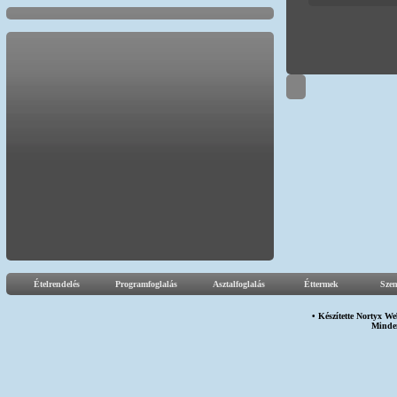
Ételrendelés
Programfoglalás
Asztalfoglalás
Éttermek
Sze
• Készítette
Nortyx We
Minden