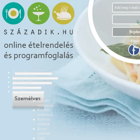
Elfelejt
Ételrendelés
Programfoglalás
Asztalfoglalás
Éttermek
Személyes
Ételrendelés
Aktuális
rendelések
Korábbi
rendelések
Kedvenc
szállítók
Kizárt
szállítók
Saját