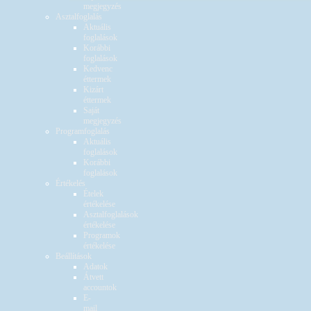
megjegyzés
Asztalfoglalás
Aktuális
foglalások
Korábbi
foglalások
Kedvenc
éttermek
Kizárt
éttermek
Saját
megjegyzés
Programfoglalás
Aktuális
foglalások
Korábbi
foglalások
Értékelés
Ételek
értékelése
Asztalfoglalások
értékelése
Programok
értékelése
Beállítások
Adatok
Átvett
accountok
E-
mail