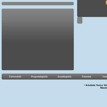
Ételrendelés
Programfoglalás
Asztalfoglalás
Éttermek
Sze
• Készítette
Nortyx We
Minden