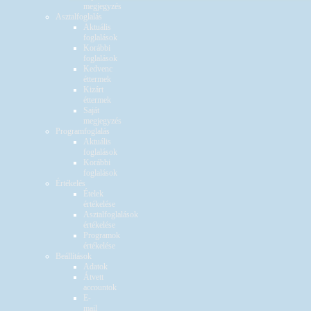
megjegyzés
Asztalfoglalás
Aktuális
foglalások
Korábbi
foglalások
Kedvenc
éttermek
Kizárt
éttermek
Saját
megjegyzés
Programfoglalás
Aktuális
foglalások
Korábbi
foglalások
Értékelés
Ételek
értékelése
Asztalfoglalások
értékelése
Programok
értékelése
Beállítások
Adatok
Átvett
accountok
E-
mail