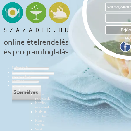
Elfelejt
Ételrendelés
Programfoglalás
Asztalfoglalás
Éttermek
Személyes
Ételrendelés
Aktuális
rendelések
Korábbi
rendelések
Kedvenc
szállítók
Kizárt
szállítók
Saját