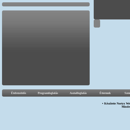
Ételrendelés
Programfoglalás
Asztalfoglalás
Éttermek
Sze
• Készítette
Nortyx We
Minden