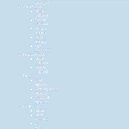
megjegyzés
Asztalfoglalás
Aktuális
foglalások
Korábbi
foglalások
Kedvenc
éttermek
Kizárt
éttermek
Saját
megjegyzés
Programfoglalás
Aktuális
foglalások
Korábbi
foglalások
Értékelés
Ételek
értékelése
Asztalfoglalások
értékelése
Programok
értékelése
Beállítások
Adatok
Átvett
accountok
E-
mail