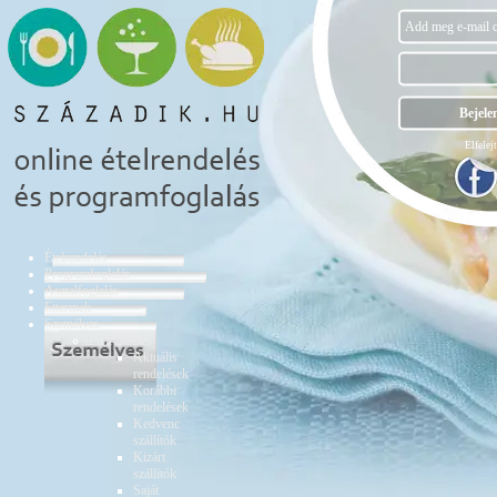
Elfelejt
Ételrendelés
Programfoglalás
Asztalfoglalás
Éttermek
Személyes
Ételrendelés
Aktuális
rendelések
Korábbi
rendelések
Kedvenc
szállítók
Kizárt
szállítók
Saját