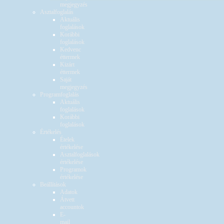
megjegyzés
Asztalfoglalás
Aktuális
foglalások
Korábbi
foglalások
Kedvenc
éttermek
Kizárt
éttermek
Saját
megjegyzés
Programfoglalás
Aktuális
foglalások
Korábbi
foglalások
Értékelés
Ételek
értékelése
Asztalfoglalások
értékelése
Programok
értékelése
Beállítások
Adatok
Átvett
accountok
E-
mail