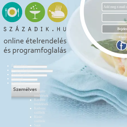
Elfelejt
Ételrendelés
Programfoglalás
Asztalfoglalás
Éttermek
Személyes
Ételrendelés
Aktuális
rendelések
Korábbi
rendelések
Kedvenc
szállítók
Kizárt
szállítók
Saját