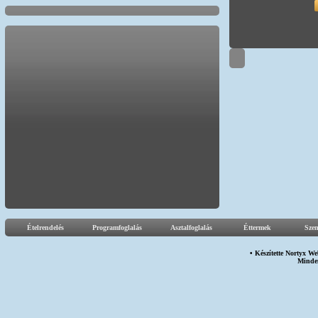
Ételrendelés
Programfoglalás
Asztalfoglalás
Éttermek
Sze
• Készítette
Nortyx We
Minden